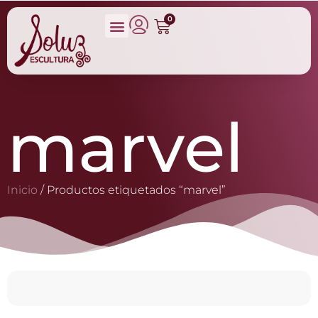
0
marvel
Inicio
/ Productos etiquetados “marvel”