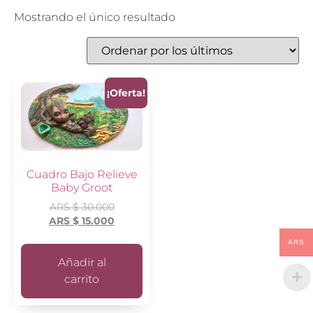
Mostrando el único resultado
¡Oferta!
Cuadro Bajo Relieve
Baby Groot
ARS $
30.000
ARS $
15.000
ARS
Añadir al
carrito