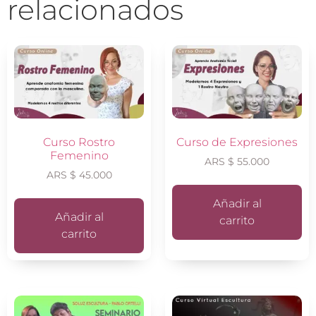
relacionados
Curso Rostro
Curso de Expresiones
Femenino
ARS $
55.000
ARS $
45.000
Añadir al
Añadir al
carrito
carrito