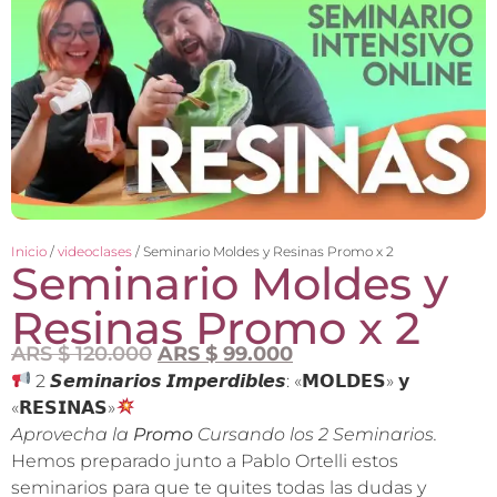
Inicio
/
videoclases
/ Seminario Moldes y Resinas Promo x 2
Seminario Moldes y
Resinas Promo x 2
ARS $
120.000
ARS $
99.000
2 𝙎𝙚𝙢𝙞𝙣𝙖𝙧𝙞𝙤𝙨 𝙄𝙢𝙥𝙚𝙧𝙙𝙞𝙗𝙡𝙚𝙨: «𝗠𝗢𝗟𝗗𝗘𝗦» 𝘆
«𝗥𝗘𝗦𝗜𝗡𝗔𝗦»
Aprovecha la
Promo
Cursando los 2 Seminarios.
Hemos preparado junto a Pablo Ortelli estos
seminarios para que te quites todas las dudas y