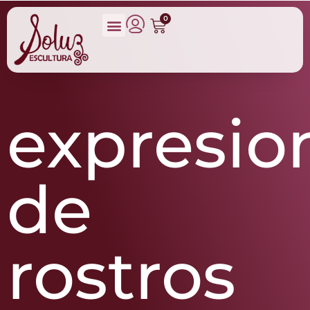
0
expresio
de
rostros